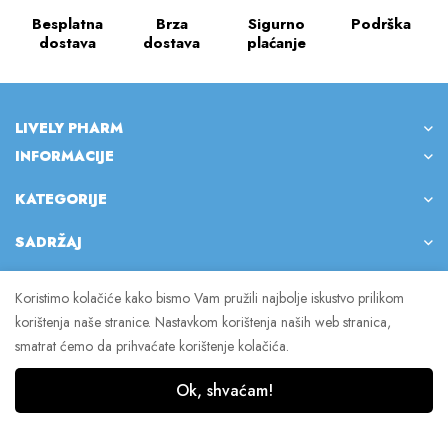
Besplatna
Brza
Sigurno
Podrška
dostava
dostava
plaćanje
LIVELY PHARM
INFORMACIJE
KATEGORIJE
SADRŽAJ
Koristimo kolačiće kako bismo Vam pružili najbolje iskustvo prilikom
korištenja naše stranice. Nastavkom korištenja naših web stranica,
© 2023 Lively Pharm. Sva prava pridržana.
smatrat ćemo da prihvaćate korištenje kolačića.
Ok, shvaćam!