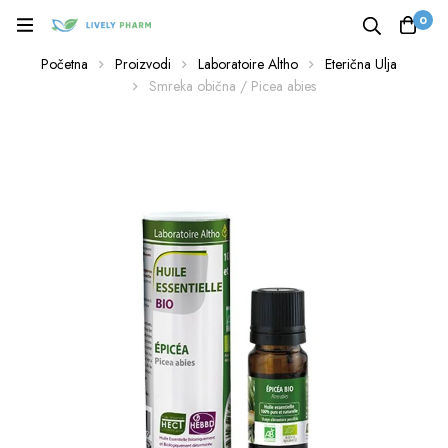
0
Početna
Proizvodi
Laboratoire Altho
Eterična Ulja
Smreka obična / Picea abies