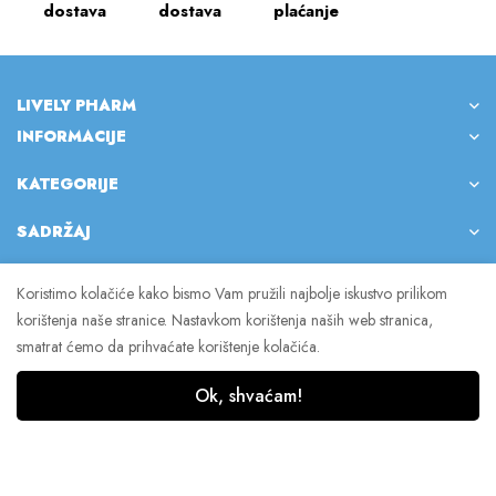
dostava
dostava
plaćanje
LIVELY PHARM
INFORMACIJE
KATEGORIJE
SADRŽAJ
Koristimo kolačiće kako bismo Vam pružili najbolje iskustvo prilikom
korištenja naše stranice. Nastavkom korištenja naših web stranica,
© 2023 Lively Pharm. Sva prava pridržana.
smatrat ćemo da prihvaćate korištenje kolačića.
Ok, shvaćam!