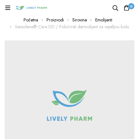
0
Početna
Proizvodi
Sirovine
Emolijenti
Sensolene® Care DD / Polučvrsti dermolijent za osjetljivu kožu