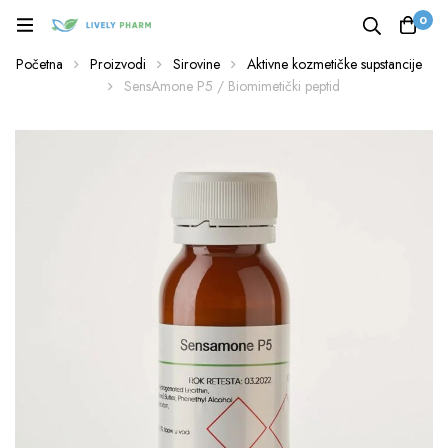
0
Početna
Proizvodi
Sirovine
Aktivne kozmetičke supstancije
SensAmone P5 / Biomimetički peptid