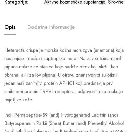
Kategorije:
Aktivne kozmetičke supstancije
,
Sirovine
Opis
Dodatne informacije
Heteractis crispa je morska kožna moruzgva (anemona) koja
nastanjuje tropska i suptropska mora. Na završetcima njenih
pipaca nalaze se stanice koje sadrže otrov koji služi i kao
obrana, ali i za lov plijena. U otrovu znanstvenici su otkrili
jedan mali zanimljivi protein APHC1 koji predstavlja prvi
inhibitorni protein TRPV1 receptora, odgovornih za reakcije
osjetljive kože.
Inci: Pentapeptide-59 (and) Hydrogenated Lecithin (and)
Butyrospermum Parkii (Shea) Butter (and) Phenethyl Alcohol
(and) Ethylhexylglycerin (and) Maltodextrin (and) Aqua/Water