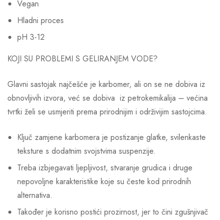
Vegan
Hladni proces
pH 3-12
KOJI SU PROBLEMI S GELIRANJEM VODE?
Glavni sastojak najčešće je karbomer, ali on se ne dobiva iz
obnovljivih izvora, već se dobiva iz petrokemikalija – većina
tvrtki želi se usmjeriti prema prirodnijim i održivijim sastojcima.
Ključ zamjene karbomera je postizanje glatke, svilenkaste
teksture s dodatnim svojstvima suspenzije.
Treba izbjegavati ljepljivost, stvaranje grudica i druge
nepovoljne karakteristike koje su česte kod prirodnih
alternativa.
Također je korisno postići prozirnost, jer to čini zgušnjivač