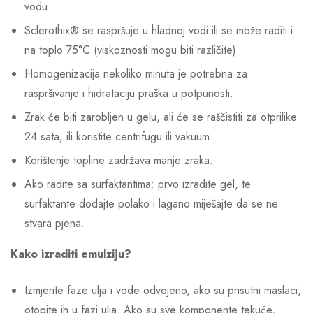
vodu
Sclerothix® se raspršuje u hladnoj vodi ili se može raditi i
na toplo 75°C (viskoznosti mogu biti različite)
Homogenizacija nekoliko minuta je potrebna za
raspršivanje i hidrataciju praška u potpunosti.
Zrak će biti zarobljen u gelu, ali će se raščistiti za otprilike
24 sata, ili koristite centrifugu ili vakuum.
Korištenje topline zadržava manje zraka.
Ako radite sa surfaktantima; prvo izradite gel, te
surfaktante dodajte polako i lagano miješajte da se ne
stvara pjena.
Kako izraditi emulziju?
Izmjerite faze ulja i vode odvojeno, ako su prisutni maslaci,
otopite ih u fazi ulja. Ako su sve komponente tekuće,