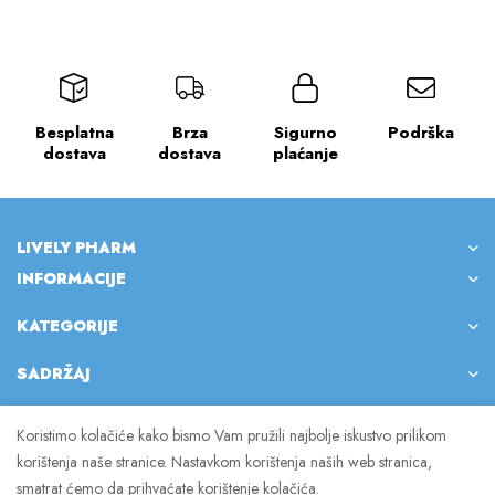
Besplatna
Brza
Sigurno
Podrška
dostava
dostava
plaćanje
LIVELY PHARM
INFORMACIJE
KATEGORIJE
SADRŽAJ
Koristimo kolačiće kako bismo Vam pružili najbolje iskustvo prilikom
korištenja naše stranice. Nastavkom korištenja naših web stranica,
© 2023 Lively Pharm. Sva prava pridržana.
smatrat ćemo da prihvaćate korištenje kolačića.