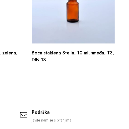
, zelena,
Boca staklena Stella, 10 ml, smeđa, T3,
Bo
DIN 18
20
Podrška
Javite nam se s pitanjima