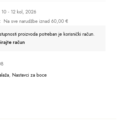
10 - 12 kol, 2026
:
Na sve narudžbe iznad
60,00
€
stupnosti proizvoda potreban je korisnički račun.
reirajte račun
08
laža
,
Nastavci za boce