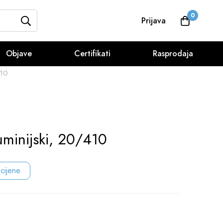
0
Prijava
Objave
Certifikati
Rasprodaja
410
uminijski, 20/410
 cijene