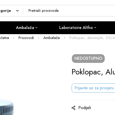
Ambalaža
Laboratoire Altho
četna
Proizvodi
Ambalaža
Poklopac, aluminijski, 20/
NEDOSTUPNO
Poklopac, Al
Prijavite se za provjeru
Podijeli