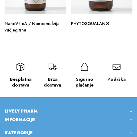
NanoVit oA / Nanoemulzija
PHYTOSQUALAN®
vučjeg trna
Besplatna
Brza
Sigurno
Podrška
dostava
dostava
plaćanje
LIVELY PHARM
INFORMACIJE
KATEGORIJE