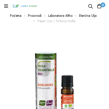
0
Početna
Proizvodi
Laboratoire Altho
Eterična Ulja
Papar rozi / Schinus molle