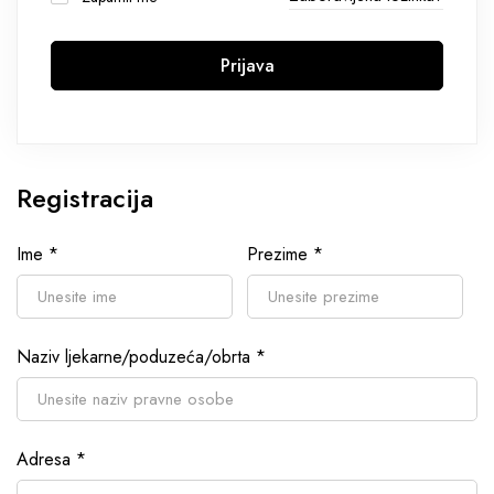
Prijava
Registracija
Ime
*
Prezime
*
Naziv ljekarne/poduzeća/obrta
*
Adresa
*