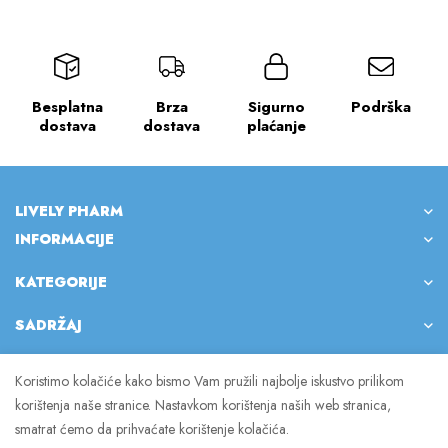
Besplatna
Brza
Sigurno
Podrška
dostava
dostava
plaćanje
LIVELY PHARM
INFORMACIJE
KATEGORIJE
SADRŽAJ
Koristimo kolačiće kako bismo Vam pružili najbolje iskustvo prilikom
korištenja naše stranice. Nastavkom korištenja naših web stranica,
© 2023 Lively Pharm. Sva prava pridržana.
smatrat ćemo da prihvaćate korištenje kolačića.