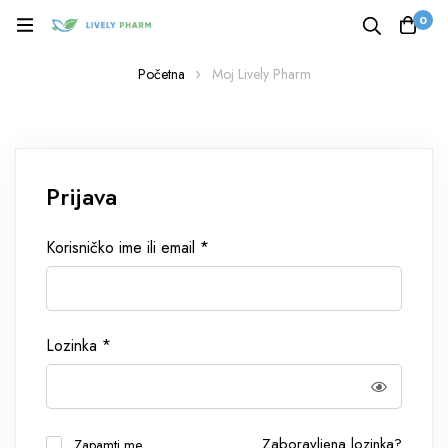
0
Početna
Moj Lively Pharm
Prijava
Korisničko ime ili email
*
Lozinka
*
Zaboravljena lozinka?
Zapamti me