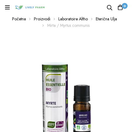
0
Početna
Proizvodi
Laboratoire Altho
Eterična Ulja
Mirta / Myrtus communis