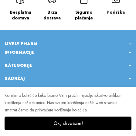
Besplatna
Brza
Sigurno
Podrška
dostava
dostava
plaćanje
LIVELY PHARM
INFORMACIJE
KATEGORIJE
SADRŽAJ
Koristimo kolačiće kako bismo Vam pružili najbolje iskustvo prilikom
korištenja naše stranice. Nastavkom korištenja naših web stranica,
© 2023 Lively Pharm. Sva prava pridržana.
smatrat ćemo da prihvaćate korištenje kolačića.
Ok, shvaćam!