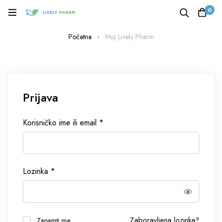
0
Početna
Moj Lively Pharm
Prijava
Korisničko ime ili email
*
Lozinka
*
Zaboravljena lozinka?
Zapamti me