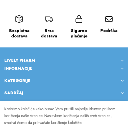
Besplatna
Brza
Sigurno
Podrška
dostava
dostava
plaćanje
LIVELY PHARM
INFORMACIJE
KATEGORIJE
SADRŽAJ
Koristimo kolačiće kako bismo Vam pružili najbolje iskustvo prilikom
korištenja naše stranice. Nastavkom korištenja naših web stranica,
© 2023 Lively Pharm. Sva prava pridržana.
smatrat ćemo da prihvaćate korištenje kolačića.