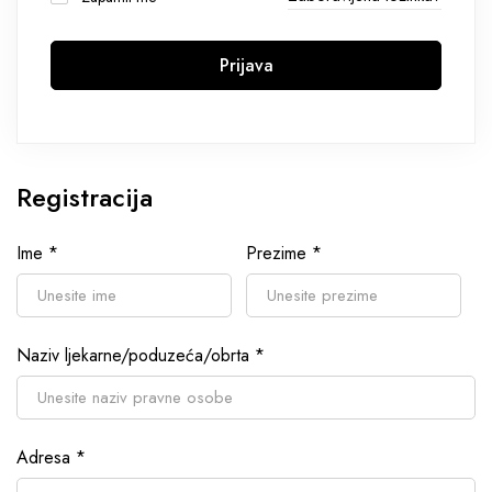
Prijava
Registracija
Ime
*
Prezime
*
Naziv ljekarne/poduzeća/obrta
*
Adresa
*