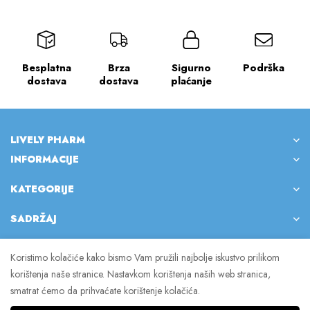
Besplatna
Brza
Sigurno
Podrška
dostava
dostava
plaćanje
LIVELY PHARM
INFORMACIJE
KATEGORIJE
SADRŽAJ
Koristimo kolačiće kako bismo Vam pružili najbolje iskustvo prilikom
korištenja naše stranice. Nastavkom korištenja naših web stranica,
© 2023 Lively Pharm. Sva prava pridržana.
smatrat ćemo da prihvaćate korištenje kolačića.