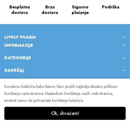
Besplatna
Brza
Sigurno
Podrška
dostava
dostava
plaćanje
LIVELY PHARM
INFORMACIJE
KATEGORIJE
SADRŽAJ
Koristimo kolačiće kako bismo Vam pružili najbolje iskustvo prilikom
korištenja naše stranice. Nastavkom korištenja naših web stranica,
© 2023 Lively Pharm. Sva prava pridržana.
smatrat ćemo da prihvaćate korištenje kolačića.
Ok, shvaćam!