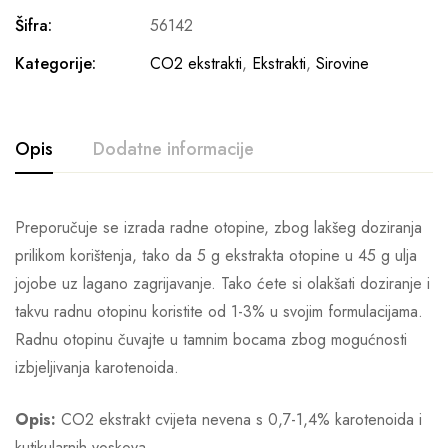
Šifra:
56142
Kategorije:
CO2 ekstrakti
,
Ekstrakti
,
Sirovine
Opis
Dodatne informacije
Preporučuje se izrada radne otopine, zbog lakšeg doziranja
prilikom korištenja, tako da 5 g ekstrakta otopine u 45 g ulja
jojobe uz lagano zagrijavanje. Tako ćete si olakšati doziranje i
takvu radnu otopinu koristite od 1-3% u svojim formulacijama.
Radnu otopinu čuvajte u tamnim bocama zbog mogućnosti
izbjeljivanja karotenoida.
Opis:
CO2 ekstrakt cvijeta nevena s 0,7-1,4% karotenoida i
kutikularnih voskova