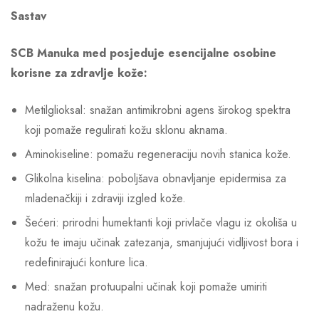
Sastav
SCB Manuka med posjeduje esencijalne osobine
korisne za zdravlje kože:
Metilglioksal: snažan antimikrobni agens širokog spektra
koji pomaže regulirati kožu sklonu aknama.
Aminokiseline: pomažu regeneraciju novih stanica kože.
Glikolna kiselina: poboljšava obnavljanje epidermisa za
mladenačkiji i zdraviji izgled kože.
Šećeri: prirodni humektanti koji privlače vlagu iz okoliša u
kožu te imaju učinak zatezanja, smanjujući vidljivost bora i
redefinirajući konture lica.
Med: snažan protuupalni učinak koji pomaže umiriti
nadraženu kožu.