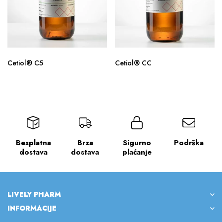
Cetiol® C5
Cetiol® CC
Besplatna
Brza
Sigurno
Podrška
dostava
dostava
plaćanje
LIVELY PHARM
INFORMACIJE