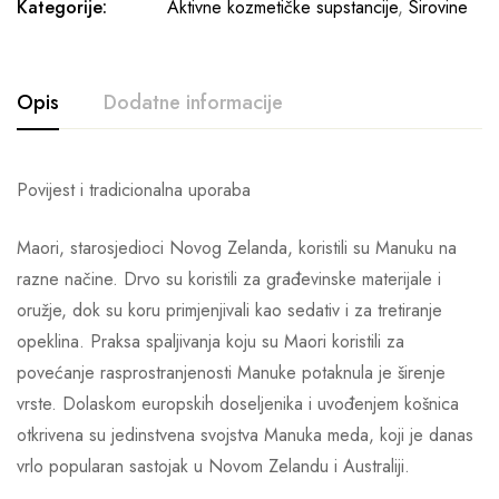
Kategorije:
Aktivne kozmetičke supstancije
,
Sirovine
Opis
Dodatne informacije
Povijest i tradicionalna uporaba
Maori, starosjedioci Novog Zelanda, koristili su Manuku na
razne načine. Drvo su koristili za građevinske materijale i
oružje, dok su koru primjenjivali kao sedativ i za tretiranje
opeklina. Praksa spaljivanja koju su Maori koristili za
povećanje rasprostranjenosti Manuke potaknula je širenje
vrste. Dolaskom europskih doseljenika i uvođenjem košnica
otkrivena su jedinstvena svojstva Manuka meda, koji je danas
vrlo popularan sastojak u Novom Zelandu i Australiji.