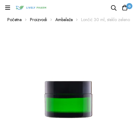
0
Početna
Proizvodi
Ambalaža
Lončić 30 ml, staklo zeleno