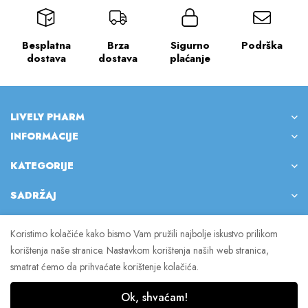
Besplatna
Brza
Sigurno
Podrška
dostava
dostava
plaćanje
LIVELY PHARM
INFORMACIJE
KATEGORIJE
SADRŽAJ
Koristimo kolačiće kako bismo Vam pružili najbolje iskustvo prilikom
korištenja naše stranice. Nastavkom korištenja naših web stranica,
© 2023 Lively Pharm. Sva prava pridržana.
smatrat ćemo da prihvaćate korištenje kolačića.
Ok, shvaćam!