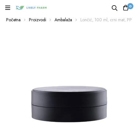
0
Početna
Proizvodi
Ambalaža
Lončić, 100 ml, crni mat, PP