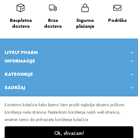
Besplatna
Brza
Sigurno
Podrška
dostava
dostava
plaćanje
LIVELY PHARM
INFORMACIJE
KATEGORIJE
SADRŽAJ
Koristimo kolačiće kako bismo Vam pružili najbolje iskustvo prilikom
korištenja naše stranice. Nastavkom korištenja naših web stranica,
© 2023 Lively Pharm. Sva prava pridržana.
smatrat ćemo da prihvaćate korištenje kolačića.
Ok, shvaćam!