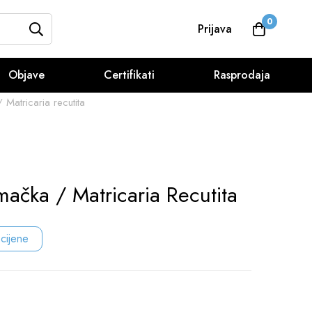
0
Prijava
Objave
Certifikati
Rasprodaja
 Matricaria recutita
mačka / Matricaria Recutita
 cijene