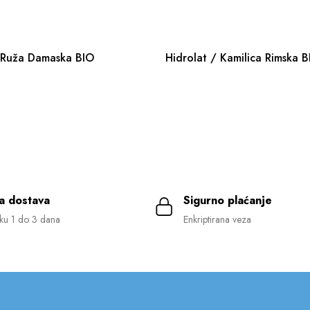
Hidrolat / Ruža Damaska BIO
Hidrolat / Kamilica Rimska
a dostava
Sigurno plaćanje
ku 1 do 3 dana
Enkriptirana veza