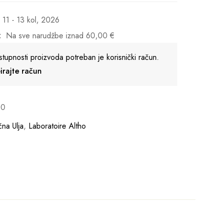
11 - 13 kol, 2026
:
Na sve narudžbe iznad
60,00
€
stupnosti proizvoda potreban je korisnički račun.
reirajte račun
10
čna Ulja
,
Laboratoire Altho