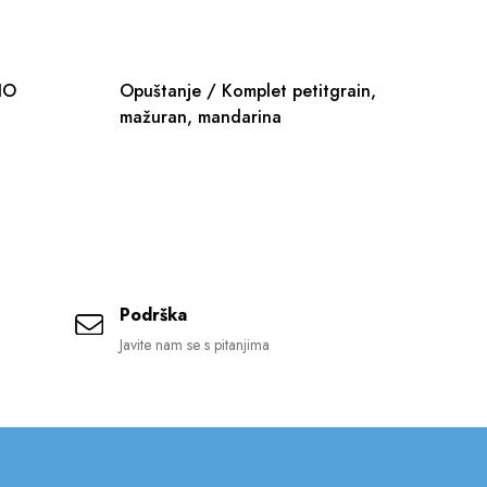
 BIO
Opuštanje / Komplet petitgrain,
Si
mažuran, mandarina
Podrška
Javite nam se s pitanjima