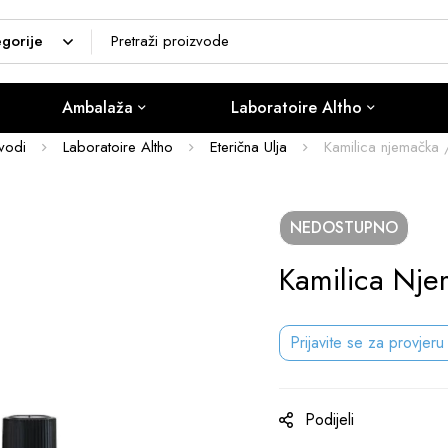
Ambalaža
Laboratoire Altho
vodi
Laboratoire Altho
Eterična Ulja
Kamilica njemačka /
NEDOSTUPNO
Kamilica Nje
Prijavite se za provjeru
Podijeli