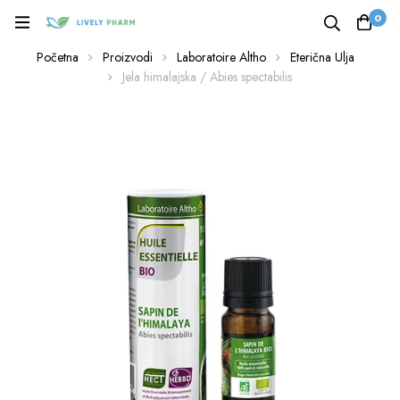
0
Početna
Proizvodi
Laboratoire Altho
Eterična Ulja
Jela himalajska / Abies spectabilis