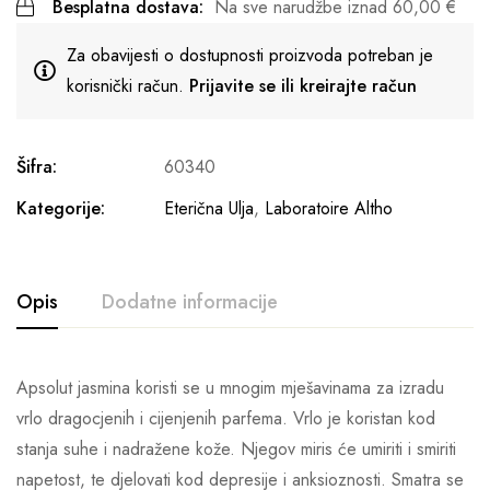
Besplatna dostava:
Na sve narudžbe iznad
60,00
€
Za obavijesti o dostupnosti proizvoda potreban je
korisnički račun.
Prijavite se ili kreirajte račun
Šifra:
60340
Kategorije:
Eterična Ulja
,
Laboratoire Altho
Opis
Dodatne informacije
Apsolut jasmina koristi se u mnogim mješavinama za izradu
vrlo dragocjenih i cijenjenih parfema. Vrlo je koristan kod
stanja suhe i nadražene kože. Njegov miris će umiriti i smiriti
napetost, te djelovati kod depresije i anksioznosti. Smatra se