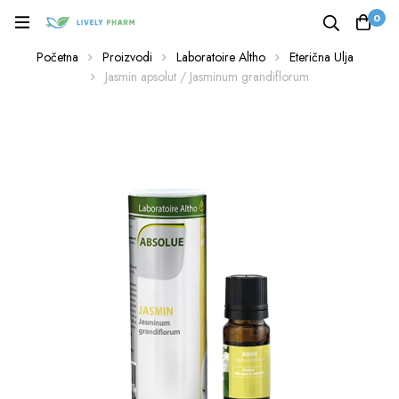
0
Početna
Proizvodi
Laboratoire Altho
Eterična Ulja
Jasmin apsolut / Jasminum grandiflorum