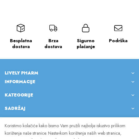
Besplatna
Brza
Sigurno
Podrška
dostava
dostava
plaćanje
LIVELY PHARM
INFORMACIJE
KATEGORIJE
SADRŽAJ
Koristimo kolačiće kako bismo Vam pružili najbolje iskustvo prilikom
korištenja naše stranice. Nastavkom korištenja naših web stranica,
© 2023 Lively Pharm. Sva prava pridržana.