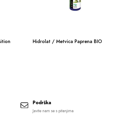
ition
Hidrolat / Metvica Paprena BIO
Op
ma
Podrška
Javite nam se s pitanjima