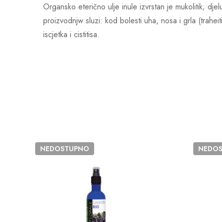
Organsko eterično ulje inule izvrstan je mukolitik; dje
proizvodnjw sluzi: kod bolesti uha, nosa i grla (traheit
iscjetka i cistitisa.
NEDOSTUPNO
NEDO