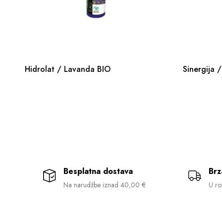
Hidrolat / Lavanda BIO
Sinergija 
Besplatna dostava
Brz
Na narudžbe iznad 40,00 €
U ro