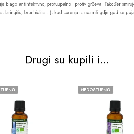
luje blago antiinfektivno, protuupalno i protiv grčeva. Također smiru
is, laringitis, bronhiolitis…), kod curenja iz nosa ili gdje god se poj
Drugi su kupili i...
STUPNO
NEDOSTUPNO