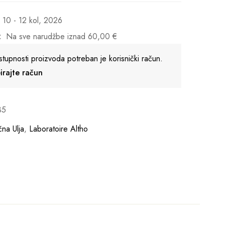
10 - 12 kol, 2026
:
Na sve narudžbe iznad
60,00
€
stupnosti proizvoda potreban je korisnički račun.
reirajte račun
35
čna Ulja
,
Laboratoire Altho