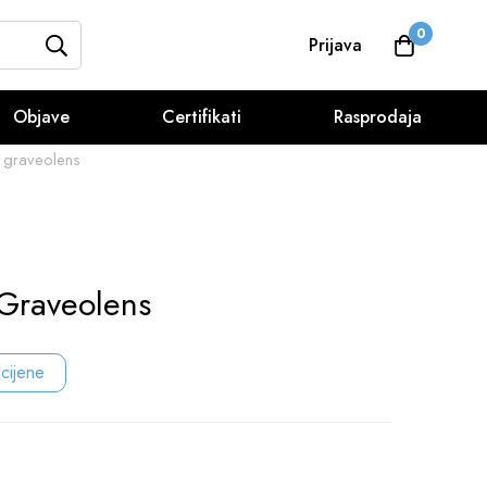
0
Prijava
Objave
Certifikati
Rasprodaja
a graveolens
 Graveolens
 cijene