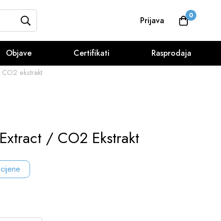
0
Prijava
Objave
Certifikati
Rasprodaja
 CO2 ekstrakt
xtract / CO2 Ekstrakt
 cijene