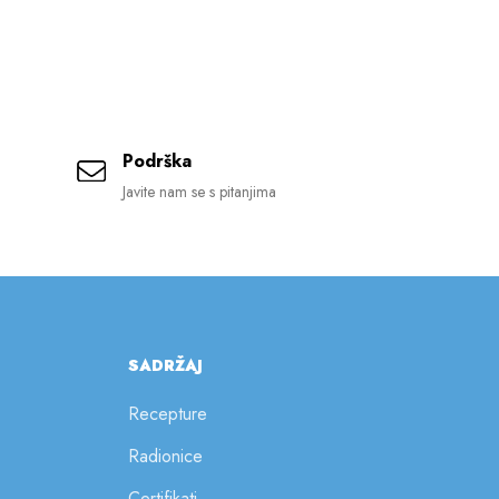
Podrška
Javite nam se s pitanjima
SADRŽAJ
Recepture
Radionice
Certifikati