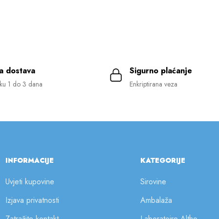
a dostava
Sigurno plaćanje
ku 1 do 3 dana
Enkriptirana veza
INFORMACIJE
KATEGORIJE
Uvjeti kupovine
Sirovine
Izjava privatnosti
Ambalaža
Zatražite kontakt
Laboratoire Altho