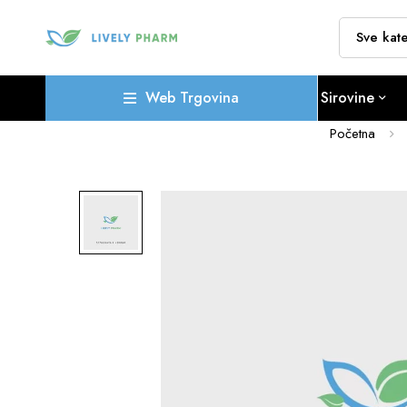
Web Trgovina
Sirovine
Početna