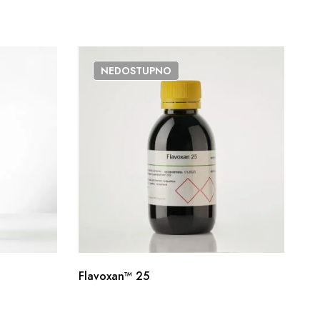
NEDOSTUPNO
Flavoxan™ 25
De