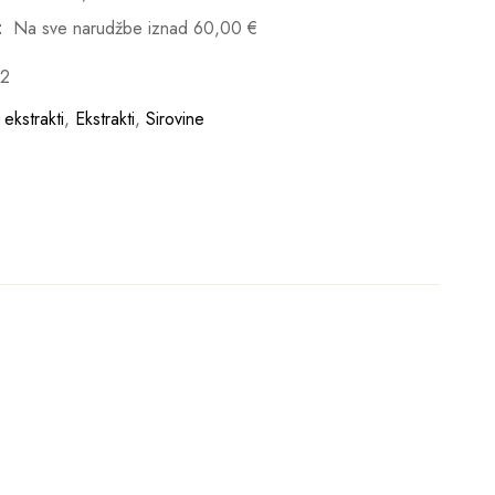
:
Na sve narudžbe iznad
60,00
€
82
ekstrakti
,
Ekstrakti
,
Sirovine