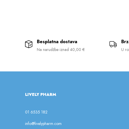
Besplatna dostava
Brz
Na narudžbe iznad 40,00 €
U ro
LIVELY PHARM
01 6535 182
info@livelypharm.com