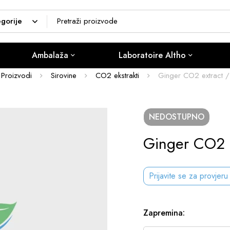
Ambalaža
Laboratoire Altho
Proizvodi
Sirovine
CO2 ekstrakti
Ginger CO2 extract /
NEDOSTUPNO
Ginger CO2 E
Prijavite se za provjeru
Zapremina
: