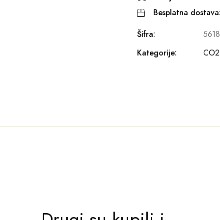
Besplatna dostava
Šifra:
561
Kategorije:
CO2 
Drugi su kupili i...