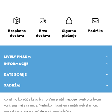
Besplatna
Brza
Sigurno
Podrška
dostava
dostava
plaćanje
LIVELY PHARM
INFORMACIJE
KATEGORIJE
SADRŽAJ
Koristimo kolačiće kako bismo Vam pružili najbolje iskustvo prilikom
korištenja naše stranice. Nastavkom korištenja naših web stranica,
© 2023 Lively Pharm. Sva prava pridržana.
smatrat ćemo da prihvaćate korištenje kolačića.