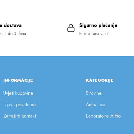
a dostava
Sigurno plaćanje
ku 1 do 3 dana
Enkriptirana veza
INFORMACIJE
KATEGORIJE
Uvjeti kupovine
Sirovine
Izjava privatnosti
Ambalaža
Zatražite kontakt
Laboratoire Altho