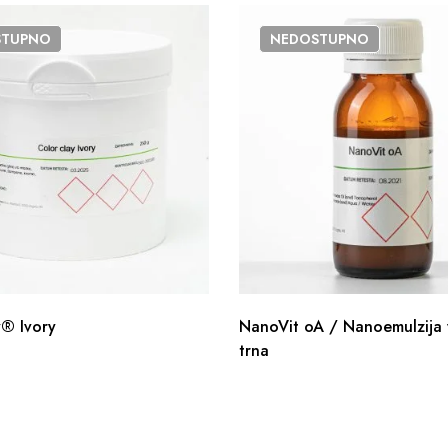
STUPNO
NEDOSTUPNO
® Ivory
NanoVit oA / Nanoemulzija 
trna