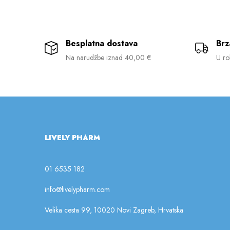
Besplatna dostava
Brz
Na narudžbe iznad 40,00 €
U ro
LIVELY PHARM
01 6535 182
info@livelypharm.com
Velika cesta 99, 10020 Novi Zagreb, Hrvatska