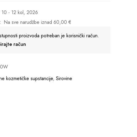
10 - 12 kol, 2026
:
Na sve narudžbe iznad
60,00
€
stupnosti proizvoda potreban je korisnički račun.
reirajte račun
90W
vne kozmetičke supstancije
,
Sirovine