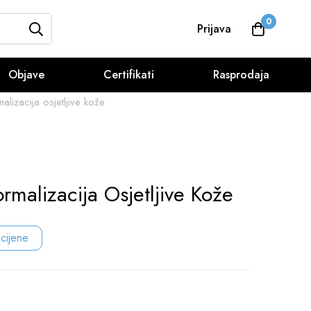
0
Prijava
Objave
Certifikati
Rasprodaja
alizacija osjetljive kože
rmalizacija Osjetljive Kože
 cijene