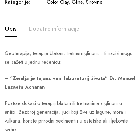
Kategorije:
Color Clay
,
Gline
,
Sirovine
Opis
Dodatne informacije
Geoterapija, terapija blatom, tretmani glinom… ti nazivi mogu
se sažeti u jednu rečenicu:
– “Zemlja je tajanstveni laboratorij života” Dr. Manuel
Lazaeta Acharan
Postoje dokazi o terapiji blatom ili tretmanima s glinom u
antici. Bezbroj generacija, ljudi koji žive uz lagune, mora i
vulkana, koriste prirodni sedimenti i u estetske ali i ljekovite
svrhe.