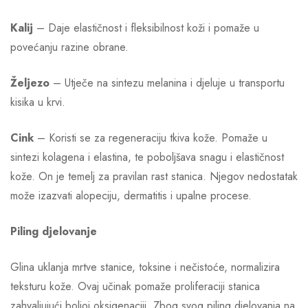
Kalij
– Daje elastičnost i fleksibilnost koži i pomaže u
povećanju razine obrane.
Željezo
– Utječe na sintezu melanina i djeluje u transportu
kisika u krvi.
Cink
– Koristi se za regeneraciju tkiva kože. Pomaže u
sintezi kolagena i elastina, te poboljšava snagu i elastičnost
kože. On je temelj za pravilan rast stanica. Njegov nedostatak
može izazvati alopeciju, dermatitis i upalne procese.
Piling djelovanje
Glina uklanja mrtve stanice, toksine i nečistoće, normalizira
teksturu kože. Ovaj učinak pomaže proliferaciji stanica
zahvaljujući boljoj oksigenaciji. Zbog svog piling djelovanja na