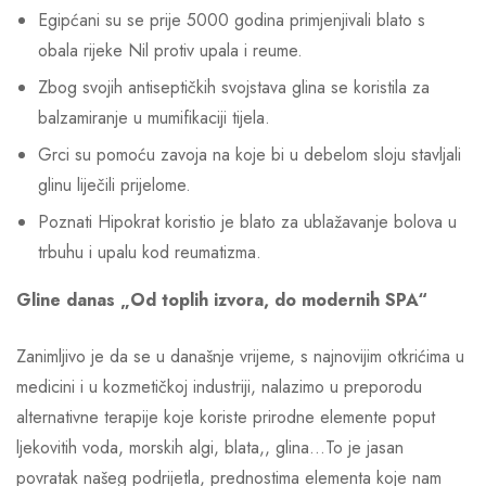
Egipćani su se prije 5000 godina primjenjivali blato s
obala rijeke Nil protiv upala i reume.
Zbog svojih antiseptičkih svojstava glina se koristila za
balzamiranje u mumifikaciji tijela.
Grci su pomoću zavoja na koje bi u debelom sloju stavljali
glinu liječili prijelome.
Poznati Hipokrat koristio je blato za ublažavanje bolova u
trbuhu i upalu kod reumatizma.
Gline danas „Od toplih izvora, do modernih SPA“
Zanimljivo je da se u današnje vrijeme, s najnovijim otkrićima u
medicini i u kozmetičkoj industriji, nalazimo u preporodu
alternativne terapije koje koriste prirodne elemente poput
ljekovitih voda, morskih algi, blata,, glina…To je jasan
povratak našeg podrijetla, prednostima elementa koje nam