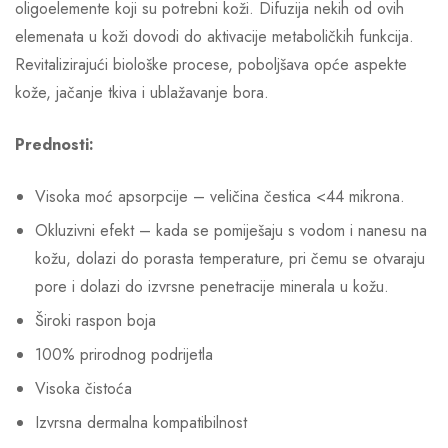
oligoelemente koji su potrebni koži. Difuzija nekih od ovih
elemenata u koži dovodi do aktivacije metaboličkih funkcija.
Revitalizirajući biološke procese, poboljšava opće aspekte
kože, jačanje tkiva i ublažavanje bora.
Prednosti:
Visoka moć apsorpcije – veličina čestica <44 mikrona.
Okluzivni efekt – kada se pomiješaju s vodom i nanesu na
kožu, dolazi do porasta temperature, pri čemu se otvaraju
pore i dolazi do izvrsne penetracije minerala u kožu.
Široki raspon boja
100% prirodnog podrijetla
Visoka čistoća
Izvrsna dermalna kompatibilnost