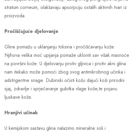
stratum corneum, olakšavaju apsorpciju ostalih aktivnih tvari iz
proizvoda.
Pročiščujuće djelovanje
Gline pomažu u uklanjanju toksina i pročišćavanju kože.
Njihova velika moć upijanja pomaže ukloniti sav višak masnoće
na površini kože. U djelovanju protiv gljivica i protiv akni glina
nam itekako može pomoći zbog svog antimikrobnog učinka i
adstrigentne snage. Dubinski očisti kožu dajući koži prirodni
sjaj, zdravlje i sprječavanje gubitka vlage kože,te pojavu
ljuskave kože.
Hranjivi učinak
U kemijskom sastavu glina nalazimo mineralne soli i