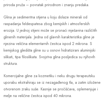
priroda pruža – povratak prirodnom i znanju predaka.
Glina je sedimentna stijena u koju dolaze minerali od
raspadanja feldespatesa zbog kemijskih i atmosferskih
erozija. U jednoj stijeni može se pronaći mješavina različitih
glinenih materijala. Jedna od glavnih karakteristika gline je
njezina veličina elementarnih čestica ispod 2 mikrona. S
kemijskog gledišta gline su u osnovi hidratizirani aluminijski
silikati, tipa filosilikata. Svojstva glina posljedica su njihovih
struktura.
Komercijalne gline za kozmetiku i neku drugu terapeutsku
uporabu ekstrahiraju se iz nezagađenog tla, a zatim izložene
otvorenom zraku suše. Kasnije se pročišćava, oplemenjuje i
melje na veličine čestica ispod 40 mikrona.