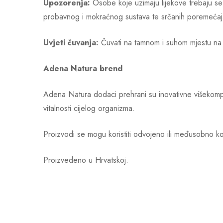
Upozorenja:
Osobe koje uzimaju lijekove trebaju se 
probavnog i mokraćnog sustava te srčanih poremećaja,
Uvjeti čuvanja:
Čuvati na tamnom i suhom mjestu na 
Adena Natura brend
Adena Natura dodaci prehrani su inovativne višekompon
vitalnosti cijelog organizma.
Proizvodi se mogu koristiti odvojeno ili međusobno kom
Proizvedeno u Hrvatskoj.