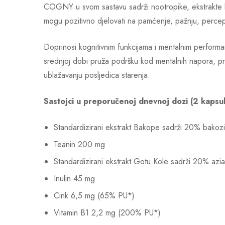
COGNY u svom sastavu sadrži nootropike, ekstrakte bi
mogu pozitivno djelovati na pamćenje, pažnju, percepc
Doprinosi kognitivnim funkcijama i mentalnim performa
srednjoj dobi pruža podršku kod mentalnih napora, pro
ublažavanju posljedica starenja.
Sastojci u preporučenoj dnevnoj dozi (2 kapsul
Standardizirani ekstrakt Bakope sadrži 20% bako
Teanin 200 mg
Standardizirani ekstrakt Gotu Kole sadrži 20% azi
Inulin 45 mg
Cink 6,5 mg (65% PU*)
Vitamin B1 2,2 mg (200% PU*)