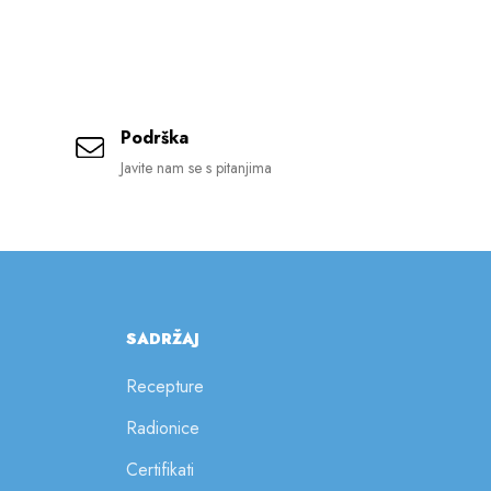
Podrška
Javite nam se s pitanjima
SADRŽAJ
Recepture
Radionice
Certifikati