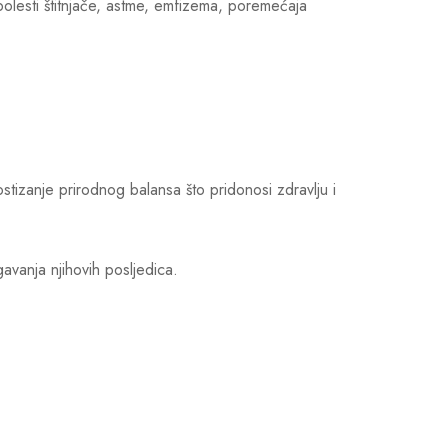
bolesti štitnjače, astme, emfizema, poremećaja
stizanje prirodnog balansa što pridonosi zdravlju i
avanja njihovih posljedica.