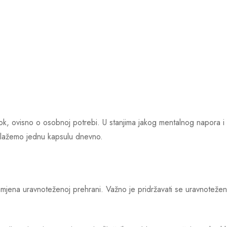
, ovisno o osobnoj potrebi. U stanjima jakog mentalnog napora i o
edlažemo jednu kapsulu dnevno.
amjena uravnoteženoj prehrani. Važno je pridržavati se uravnotežen