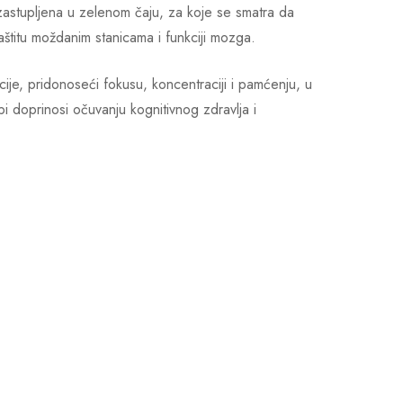
zastupljena u zelenom čaju, za koje se smatra da
aštitu moždanim stanicama i funkciji mozga.
ije, pridonoseći fokusu, koncentraciji i pamćenju, u
i doprinosi očuvanju kognitivnog zdravlja i