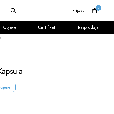
0
Prijava
Objave
Certifikati
Rasprodaja
a
Kapsula
 cijene