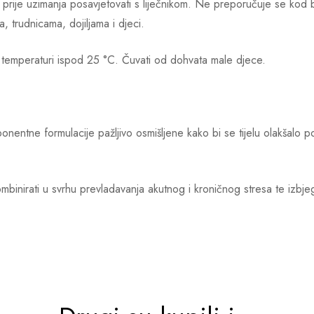
prije uzimanja posavjetovati s liječnikom. Ne preporučuje se kod 
 trudnicama, dojiljama i djeci.
temperaturi ispod 25 °C. Čuvati od dohvata male djece.
entne formulacije pažljivo osmišljene kako bi se tijelu olakšalo po
binirati u svrhu prevladavanja akutnog i kroničnog stresa te izbjeg