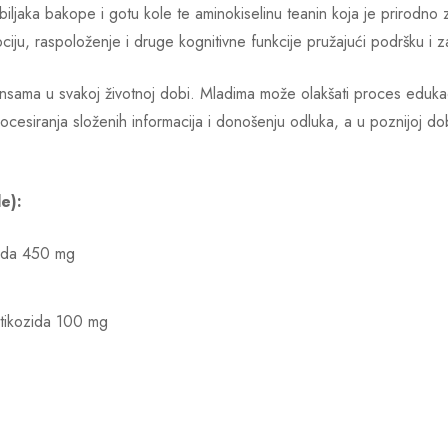
ljaka bakope i gotu kole te aminokiselinu teanin koja je prirodno 
iju, raspoloženje i druge kognitivne funkcije pružajući podršku i z
nsama u svakoj životnoj dobi. Mladima može olakšati proces edukac
cesiranja složenih informacija i donošenju odluka, a u poznijoj dob
e):
zida 450 mg
atikozida 100 mg