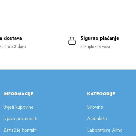
a dostava
Sigurno plaćanje
ku 1 do 3 dana
Enkriptirana veza
INFORMACIJE
KATEGORIJE
Uvjeti kupovine
Sirovine
Izjava privatnosti
Ambalaža
Zatražite kontakt
Laboratoire Altho