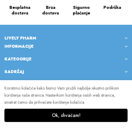
Besplatna
Brza
Sigurno
Podrška
dostava
dostava
plaćanje
LIVELY PHARM
INFORMACIJE
KATEGORIJE
SADRŽAJ
Koristimo kolačiće kako bismo Vam pružili najbolje iskustvo prilikom
korištenja naše stranice. Nastavkom korištenja naših web stranica,
© 2023 Lively Pharm. Sva prava pridržana.
smatrat ćemo da prihvaćate korištenje kolačića.
Ok, shvaćam!