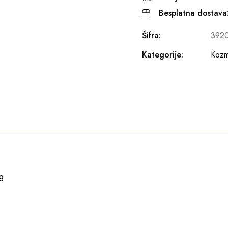
Besplatna dostava
Šifra:
392
Kategorije:
Kozme
g