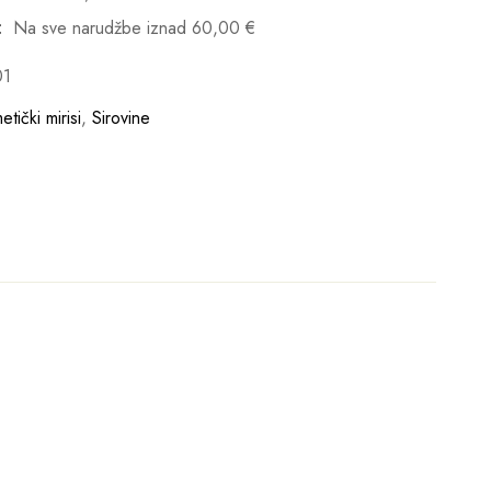
:
Na sve narudžbe iznad
60,00
€
01
tički mirisi
,
Sirovine