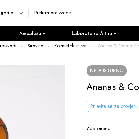
Ambalaža
Laboratoire Altho
roizvodi
Sirovine
Kozmetički mirisi
Ananas & Cocco / Ko
NEDOSTUPNO
Ananas & Coc
Prijavite se za provjeru
Zapremina
: