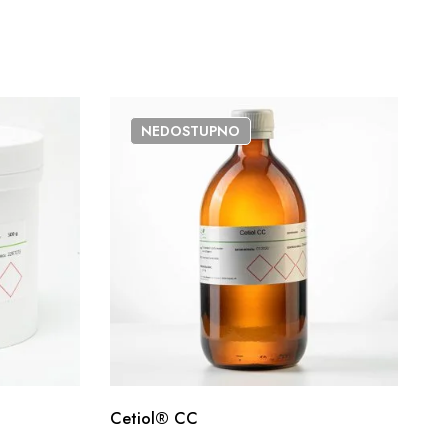
NEDOSTUPNO
Cetiol® CC
Ka
Or