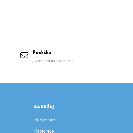
Podrška
Javite nam se s pitanjima
SADRŽAJ
Recepture
Radionice