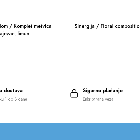
dom / Komplet metvica
Sinergija / Floral compositi
ajevac, limun
a dostava
Sigurno plaćanje
ku 1 do 3 dana
Enkriptirana veza