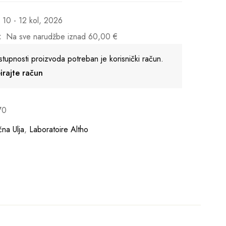
10 - 12 kol, 2026
:
Na sve narudžbe iznad
60,00
€
stupnosti proizvoda potreban je korisnički račun.
reirajte račun
70
čna Ulja
,
Laboratoire Altho