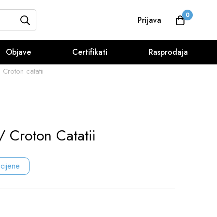
0
Prijava
Objave
Certifikati
Rasprodaja
Croton catatii
/ Croton Catatii
 cijene