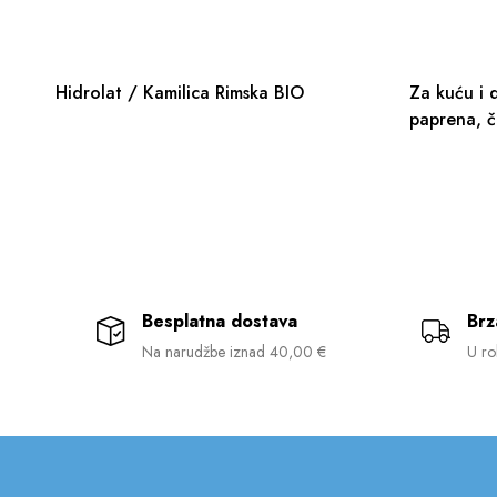
Hidrolat / Kamilica Rimska BIO
Za kuću i 
paprena, č
Besplatna dostava
Brz
Na narudžbe iznad 40,00 €
U ro