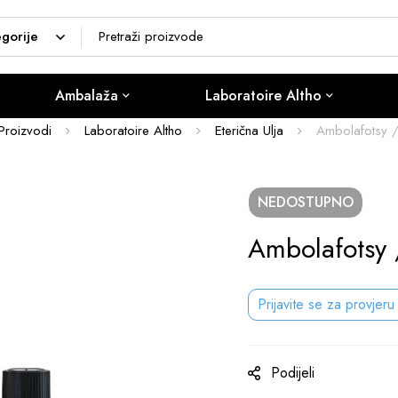
Ambalaža
Laboratoire Altho
Proizvodi
Laboratoire Altho
Eterična Ulja
Ambolafotsy / 
NEDOSTUPNO
Ambolafotsy 
Prijavite se za provjeru
Podijeli