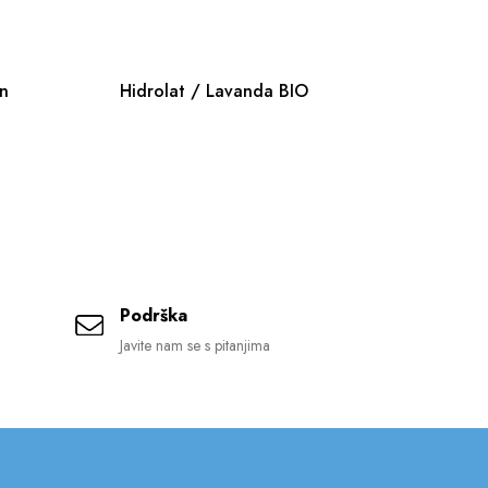
on
Hidrolat / Lavanda BIO
Si
co
Podrška
Javite nam se s pitanjima