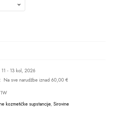
11 - 13 kol, 2026
:
Na sve narudžbe iznad
60,00
€
71W
vne kozmetičke supstancije
,
Sirovine