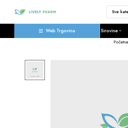
Web Trgovina
Sirovine
Početna