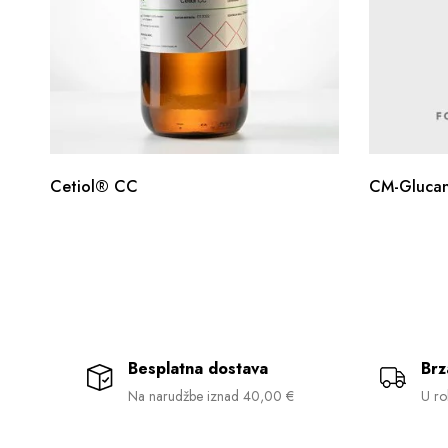
Cetiol® CC
CM-Glucan
Besplatna dostava
Brz
Na narudžbe iznad 40,00 €
U ro