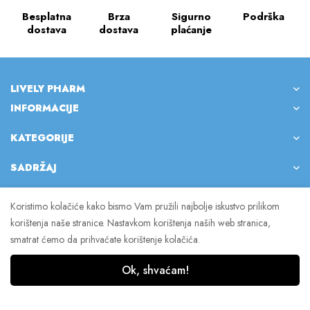
Besplatna
Brza
Sigurno
Podrška
dostava
dostava
plaćanje
LIVELY PHARM
INFORMACIJE
KATEGORIJE
SADRŽAJ
Koristimo kolačiće kako bismo Vam pružili najbolje iskustvo prilikom
korištenja naše stranice. Nastavkom korištenja naših web stranica,
© 2023 Lively Pharm. Sva prava pridržana.
smatrat ćemo da prihvaćate korištenje kolačića.
Ok, shvaćam!