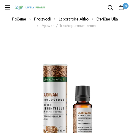
0
Početna
Proizvodi
Laboratoire Altho
Eterična Ulja
Ajowan / Trachispermum ammi