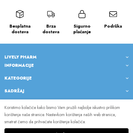
Besplatna
Brza
Sigurno
Podrška
dostava
dostava
plaćanje
LIVELY PHARM
INFORMACIJE
KATEGORIJE
SADRŽAJ
Koristimo kolačiće kako bismo Vam pružili najbolje iskustvo prilikom
korištenja naše stranice. Nastavkom korištenja naših web stranica,
© 2023 Lively Pharm. Sva prava pridržana.
smatrat ćemo da prihvaćate korištenje kolačića.