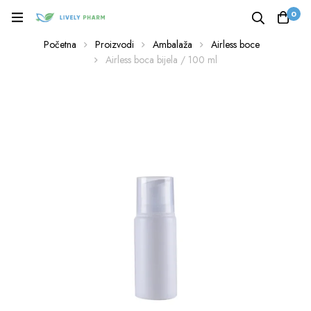
0
Početna
Proizvodi
Ambalaža
Airless boce
Airless boca bijela / 100 ml