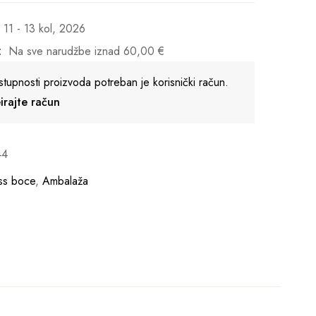
11 - 13 kol, 2026
:
Na sve narudžbe iznad
60,00
€
stupnosti proizvoda potreban je korisnički račun.
reirajte račun
44
ess boce
,
Ambalaža