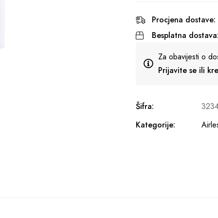
Procjena dostave:
Besplatna dostava
Za obavijesti o do
Prijavite se ili k
Šifra:
323
Kategorije:
Airl