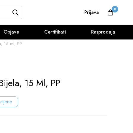
0
Prijava
Objave
Certifikati
Rasprodaja
a, 15 ml, PP
Bijela, 15 Ml, PP
 cijene