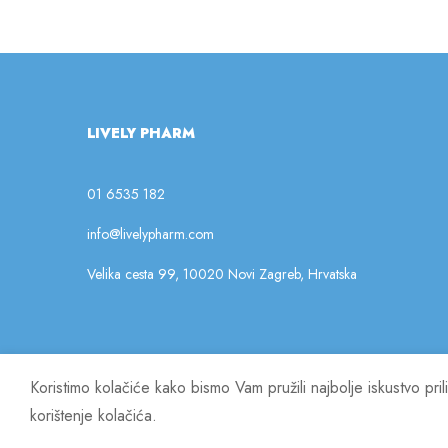
LIVELY PHARM
01 6535 182
info@livelypharm.com
Velika cesta 99, 10020 Novi Zagreb, Hrvatska
Koristimo kolačiće kako bismo Vam pružili najbolje iskustvo pr
© 2023 Lively Pharm. Sva prava pridržana.
korištenje kolačića.