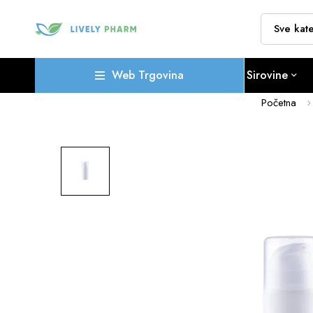
Web Trgovina
Sirovine
Početna