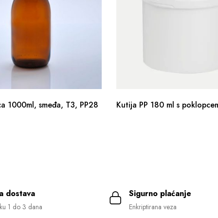
ca 1000ml, smeđa, T3, PP28
Kutija PP 180 ml s poklopce
a dostava
Sigurno plaćanje
ku 1 do 3 dana
Enkriptirana veza