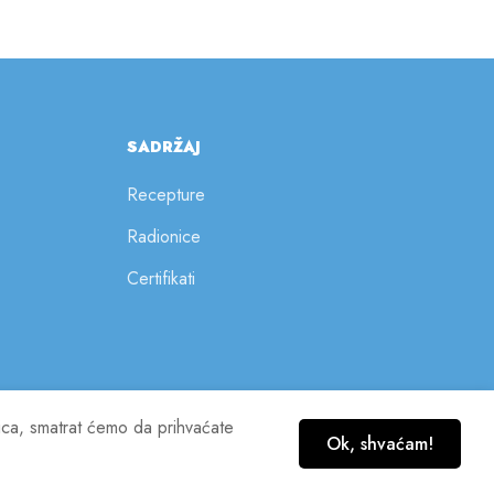
SADRŽAJ
Recepture
Radionice
Certifikati
nica, smatrat ćemo da prihvaćate
Ok, shvaćam!