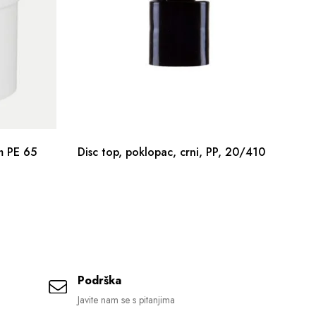
m PE 65
Disc top, poklopac, crni, PP, 20/410
Ku
Podrška
Javite nam se s pitanjima