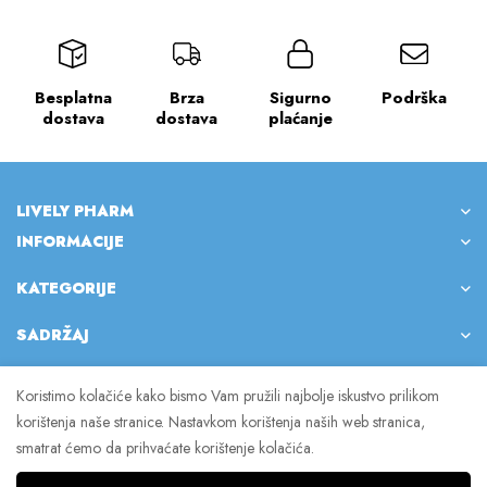
Besplatna
Brza
Sigurno
Podrška
dostava
dostava
plaćanje
LIVELY PHARM
INFORMACIJE
KATEGORIJE
SADRŽAJ
Koristimo kolačiće kako bismo Vam pružili najbolje iskustvo prilikom
korištenja naše stranice. Nastavkom korištenja naših web stranica,
© 2023 Lively Pharm. Sva prava pridržana.
smatrat ćemo da prihvaćate korištenje kolačića.