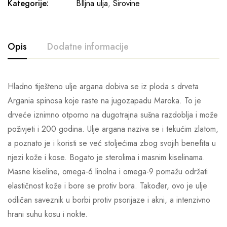
Kategorije:
BIljna ulja
,
Sirovine
Opis
Dodatne informacije
Hladno tiješteno ulje argana dobiva se iz ploda s drveta
Argania spinosa koje raste na jugozapadu Maroka. To je
drveće iznimno otporno na dugotrajna sušna razdoblja i može
poživjeti i 200 godina. Ulje argana naziva se i tekućim zlatom,
a poznato je i koristi se već stoljećima zbog svojih benefita u
njezi kože i kose. Bogato je sterolima i masnim kiselinama.
Masne kiseline, omega-6 linolna i omega-9 pomažu održati
elastičnost kože i bore se protiv bora. Također, ovo je ulje
odličan saveznik u borbi protiv psorijaze i akni, a intenzivno
hrani suhu kosu i nokte.