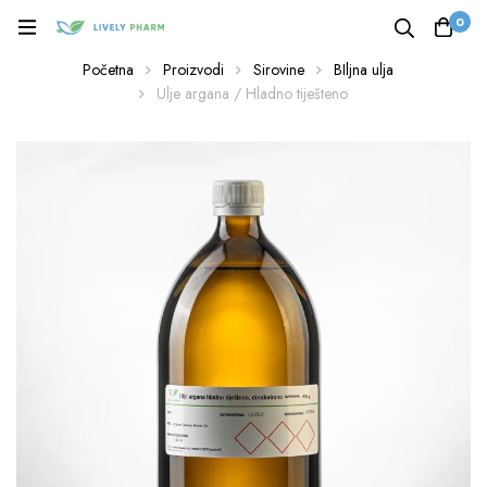
0
Početna
Proizvodi
Sirovine
BIljna ulja
Ulje argana / Hladno tiješteno