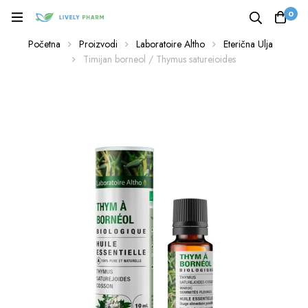
0
Početna
Proizvodi
Laboratoire Altho
Eterična Ulja
Timijan borneol / Thymus satureioides