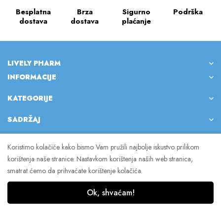
Besplatna
Brza
Sigurno
Podrška
dostava
dostava
plaćanje
LIVELY PHARM
INFORMACIJE
KATEGORIJE
SADRŽAJ
Koristimo kolačiće kako bismo Vam pružili najbolje iskustvo prilikom
korištenja naše stranice. Nastavkom korištenja naših web stranica,
© 2023 Lively Pharm. Sva prava pridržana.
smatrat ćemo da prihvaćate korištenje kolačića.
Ok, shvaćam!