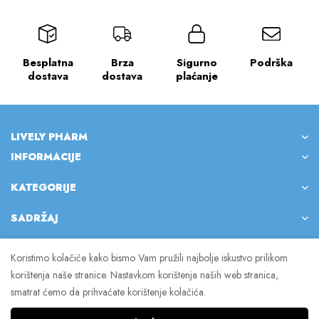
Besplatna
Brza
Sigurno
Podrška
dostava
dostava
plaćanje
LIVELY PHARM
INFORMACIJE
KATEGORIJE
SADRŽAJ
Koristimo kolačiće kako bismo Vam pružili najbolje iskustvo prilikom
korištenja naše stranice. Nastavkom korištenja naših web stranica,
© 2023 Lively Pharm. Sva prava pridržana.
smatrat ćemo da prihvaćate korištenje kolačića.