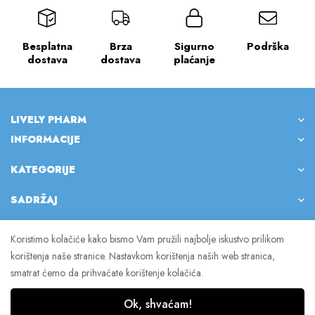
Besplatna
Brza
Sigurno
Podrška
dostava
dostava
plaćanje
LIVELY PHARM
INFORMACIJE
KATEGORIJE
SADRŽAJ
Koristimo kolačiće kako bismo Vam pružili najbolje iskustvo prilikom
korištenja naše stranice. Nastavkom korištenja naših web stranica,
© 2023 Lively Pharm. Sva prava pridržana.
smatrat ćemo da prihvaćate korištenje kolačića.
Ok, shvaćam!