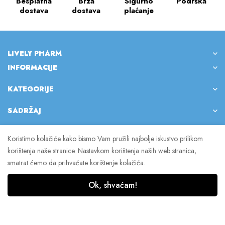
Besplatna
Brza
Sigurno
Podrška
dostava
dostava
plaćanje
LIVELY PHARM
INFORMACIJE
KATEGORIJE
SADRŽAJ
Koristimo kolačiće kako bismo Vam pružili najbolje iskustvo prilikom
korištenja naše stranice. Nastavkom korištenja naših web stranica,
© 2023 Lively Pharm. Sva prava pridržana.
smatrat ćemo da prihvaćate korištenje kolačića.
Ok, shvaćam!