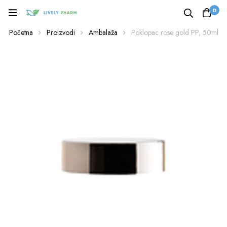
0
Početna
Proizvodi
Ambalaža
Poklopac rose gold PP, 50ml