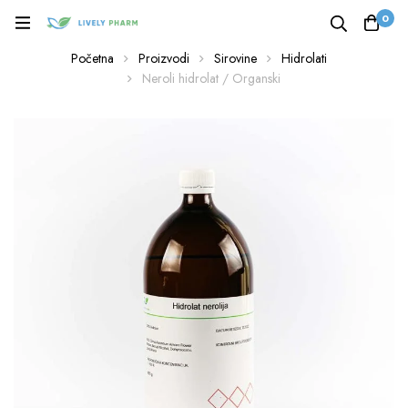
0
Početna
Proizvodi
Sirovine
Hidrolati
Neroli hidrolat / Organski