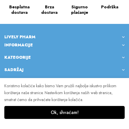
Besplatna
Brza
Sigurno
Podrška
dostava
dostava
plaćanje
LIVELY PHARM
INFORMACIJE
KATEGORIJE
SADRŽAJ
Koristimo kolačiće kako bismo Vam pružili najbolje iskustvo prilikom
korištenja naše stranice. Nastavkom korištenja naših web stranica,
© 2023 Lively Pharm. Sva prava pridržana.
smatrat ćemo da prihvaćate korištenje kolačića.
Ok, shvaćam!