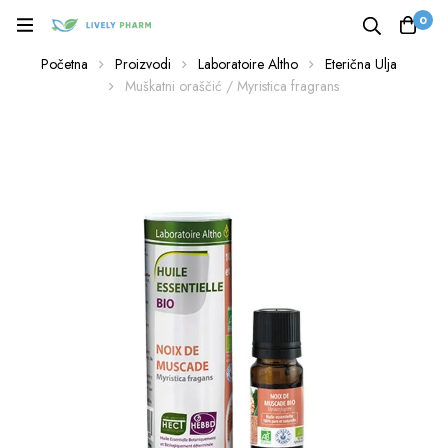
0
Početna
Proizvodi
Laboratoire Altho
Eterična Ulja
Muškatni oraščić / Myristica fragrans