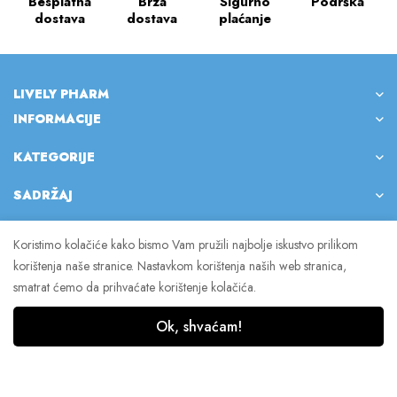
Besplatna
Brza
Sigurno
Podrška
dostava
dostava
plaćanje
LIVELY PHARM
INFORMACIJE
KATEGORIJE
SADRŽAJ
Koristimo kolačiće kako bismo Vam pružili najbolje iskustvo prilikom
korištenja naše stranice. Nastavkom korištenja naših web stranica,
© 2023 Lively Pharm. Sva prava pridržana.
smatrat ćemo da prihvaćate korištenje kolačića.
Ok, shvaćam!