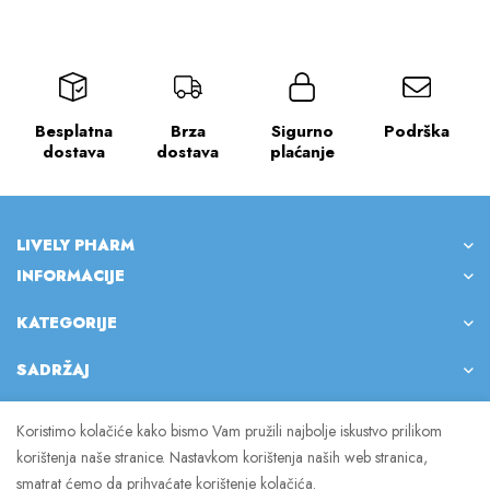
Besplatna
Brza
Sigurno
Podrška
dostava
dostava
plaćanje
LIVELY PHARM
INFORMACIJE
KATEGORIJE
SADRŽAJ
Koristimo kolačiće kako bismo Vam pružili najbolje iskustvo prilikom
korištenja naše stranice. Nastavkom korištenja naših web stranica,
© 2023 Lively Pharm. Sva prava pridržana.
smatrat ćemo da prihvaćate korištenje kolačića.