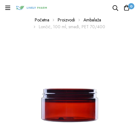
0
Početna
Proizvodi
Ambalaža
Lončić, 100 ml, smeđi, PET 70/400