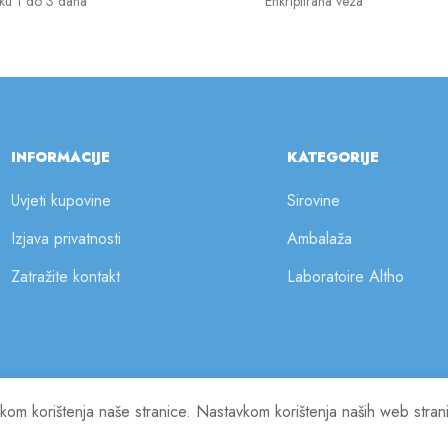
ku 1 do 3 dana
Enkriptirana veza
INFORMACIJE
KATEGORIJE
Uvjeti kupovine
Sirovine
Izjava privatnosti
Ambalaža
Zatražite kontakt
Laboratoire Altho
ilikom korištenja naše stranice. Nastavkom korištenja naših web stra