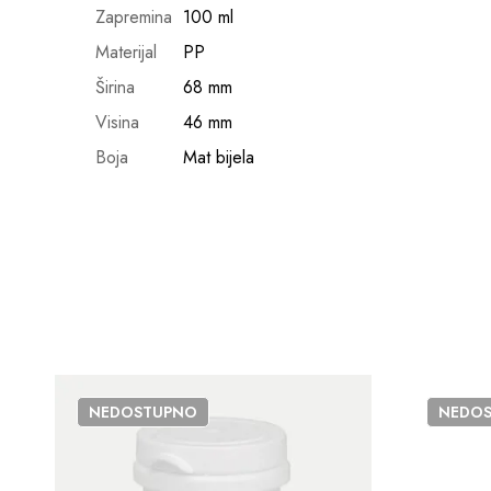
Zapremina
100 ml
Materijal
PP
Širina
68 mm
Visina
46 mm
Boja
Mat bijela
NEDOSTUPNO
NEDO