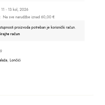
11 - 13 kol, 2026
:
Na sve narudžbe iznad
60,00
€
stupnosti proizvoda potreban je korisnički račun.
reirajte račun
19
laža
,
Lončići