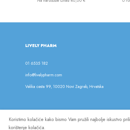
Na narudžbe iznad 40,00 €
U ro
LIVELY PHARM
01 6535 182
info@livelypharm.com
Velika cesta 99, 10020 Novi Zagreb, Hrvatska
Koristimo kolačiće kako bismo Vam pružili najbolje iskustvo pr
© 2023 Lively Pharm. Sva prava pridržana.
korištenje kolačića.