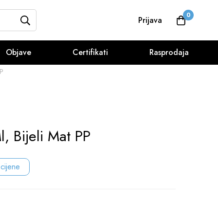
0
Prijava
Objave
Certifikati
Rasprodaja
PP
, Bijeli Mat PP
 cijene