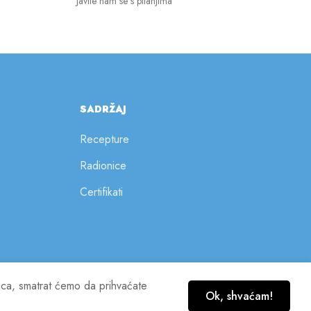
Javite nam se s pitanjima
SADRŽAJ
Recepture
Radionice
Certifikati
nica, smatrat ćemo da prihvaćate
Ok, shvaćam!