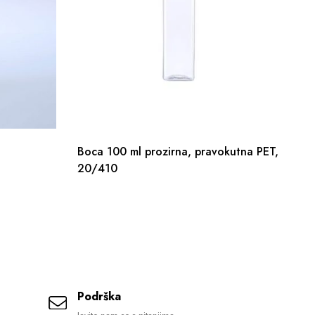
Boca 100 ml prozirna, pravokutna PET,
Si
20/410
Podrška