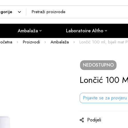
Ambalaža
Laboratoire Altho
Početna
Proizvodi
Ambalaža
Lončić 100 ml, bijeli mat 
NEDOSTUPNO
Lončić 100 Ml
Prijavite se za provjeru
Podijeli