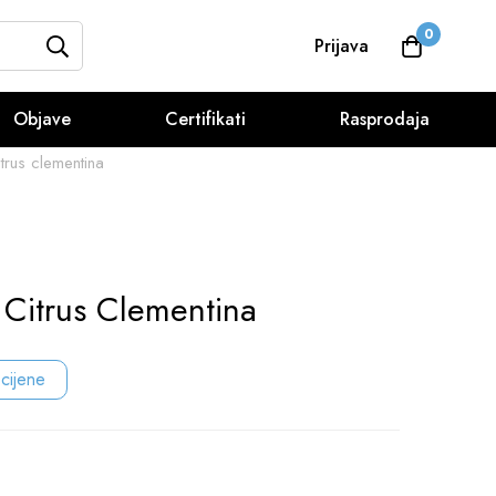
0
Prijava
Objave
Certifikati
Rasprodaja
trus clementina
 Citrus Clementina
 cijene