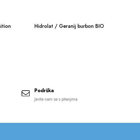
ition
Hidrolat / Geranij burbon BIO
Si
Podrška
Javite nam se s pitanjima