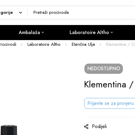
Ambalaža
Laboratoire Altho
Proizvodi
Laboratoire Altho
Eterična Ulja
Klementina / Ci
NEDOSTUPNO
Klementina /
Prijavite se za provjeru
Podijeli