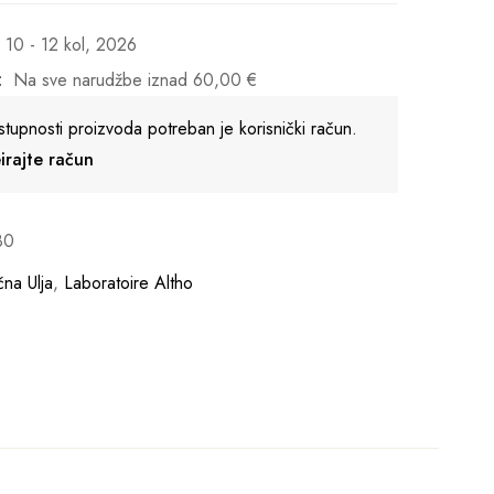
10 - 12 kol, 2026
:
Na sve narudžbe iznad
60,00
€
stupnosti proizvoda potreban je korisnički račun.
reirajte račun
80
čna Ulja
,
Laboratoire Altho