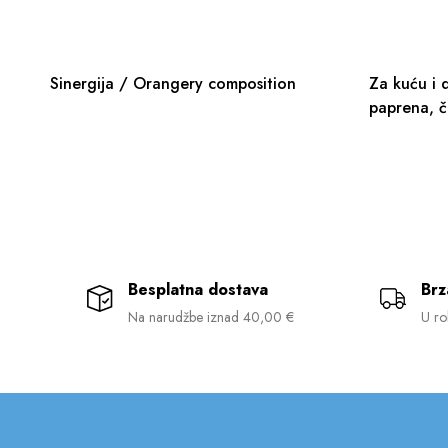
Sinergija / Orangery composition
Za kuću i 
paprena, č
Besplatna dostava
Brz
Na narudžbe iznad 40,00 €
U ro