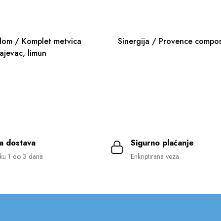
dom / Komplet metvica
Sinergija / Provence compos
ajevac, limun
a dostava
Sigurno plaćanje
ku 1 do 3 dana
Enkriptirana veza