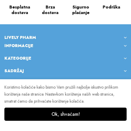
Besplatna
Brza
Sigurno
Podrška
dostava
dostava
plaćanje
LIVELY PHARM
INFORMACIJE
KATEGORIJE
SADRŽAJ
Koristimo kolačiće kako bismo Vam pružili najbolje iskustvo prilikom
korištenja naše stranice. Nastavkom korištenja naših web stranica,
© 2023 Lively Pharm. Sva prava pridržana.
smatrat ćemo da prihvaćate korištenje kolačića.
Ok, shvaćam!