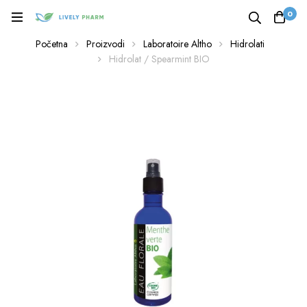
0
Početna
Proizvodi
Laboratoire Altho
Hidrolati
Hidrolat / Spearmint BIO