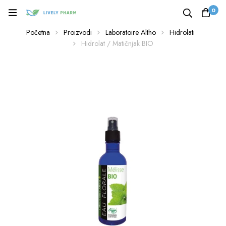
0
Početna
Proizvodi
Laboratoire Altho
Hidrolati
Hidrolat / Matičnjak BIO