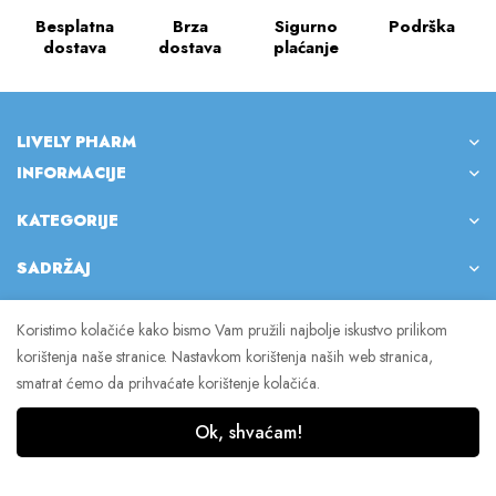
Besplatna
Brza
Sigurno
Podrška
dostava
dostava
plaćanje
LIVELY PHARM
INFORMACIJE
KATEGORIJE
SADRŽAJ
Koristimo kolačiće kako bismo Vam pružili najbolje iskustvo prilikom
korištenja naše stranice. Nastavkom korištenja naših web stranica,
© 2023 Lively Pharm. Sva prava pridržana.
smatrat ćemo da prihvaćate korištenje kolačića.
Ok, shvaćam!