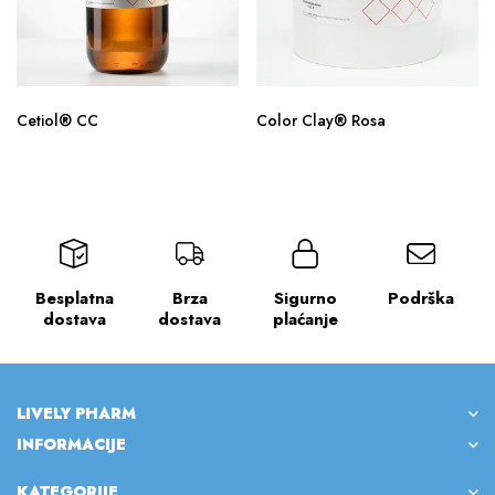
Cetiol® CC
Color Clay® Rosa
Besplatna
Brza
Sigurno
Podrška
dostava
dostava
plaćanje
LIVELY PHARM
INFORMACIJE
KATEGORIJE