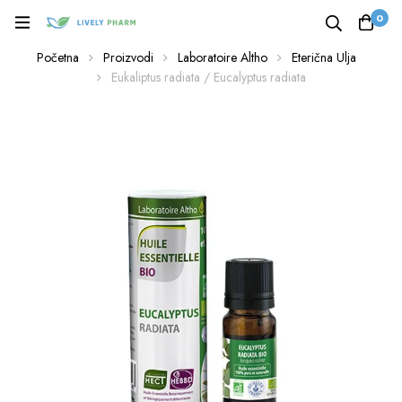
0
Početna
Proizvodi
Laboratoire Altho
Eterična Ulja
Eukaliptus radiata / Eucalyptus radiata