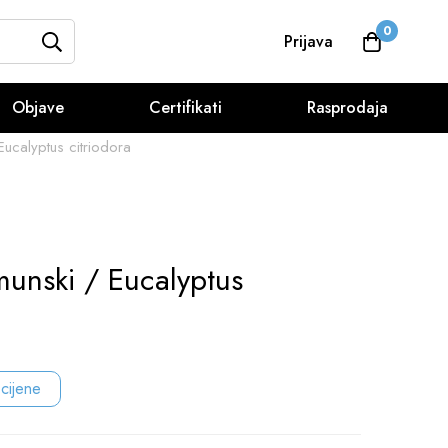
0
Prijava
Objave
Certifikati
Rasprodaja
 Eucalyptus citriodora
munski / Eucalyptus
 cijene