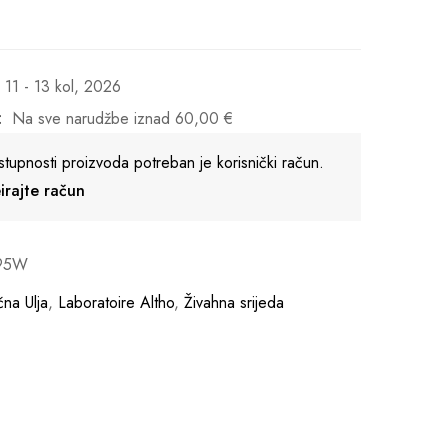
11 - 13 kol, 2026
:
Na sve narudžbe iznad
60,00
€
stupnosti proizvoda potreban je korisnički račun.
reirajte račun
95W
čna Ulja
,
Laboratoire Altho
,
Živahna srijeda