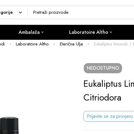
Ambalaža
Laboratoire Altho
odi
Laboratoire Altho
Eterična Ulja
Eukaliptus limunski /
NEDOSTUPNO
Eukaliptus Li
Citriodora
Prijavite se za provjeru