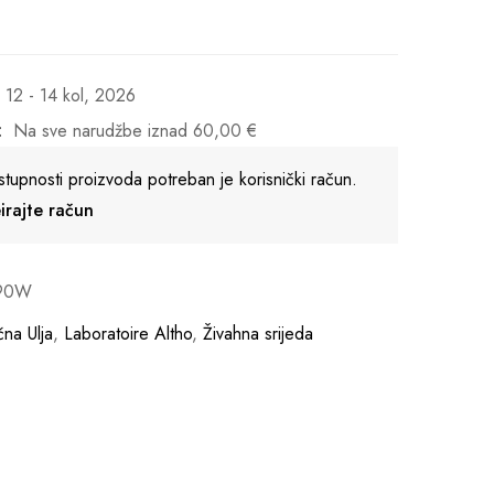
12 - 14 kol, 2026
:
Na sve narudžbe iznad
60,00
€
stupnosti proizvoda potreban je korisnički račun.
reirajte račun
90W
čna Ulja
,
Laboratoire Altho
,
Živahna srijeda