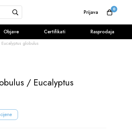
0
Prijava
Objave
Certifikati
Rasprodaja
/ Eucalyptus globulus
lobulus / Eucalyptus
 cijene