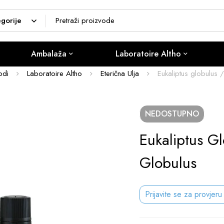
Ambalaža
Laboratoire Altho
odi
Laboratoire Altho
Eterična Ulja
Eukaliptus globulus 
NEDOSTUPNO
Eukaliptus G
Globulus
Prijavite se za provjeru