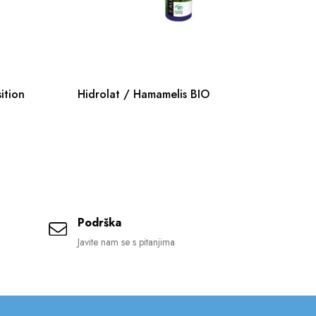
ition
Hidrolat / Hamamelis BIO
Ne
Podrška
Javite nam se s pitanjima